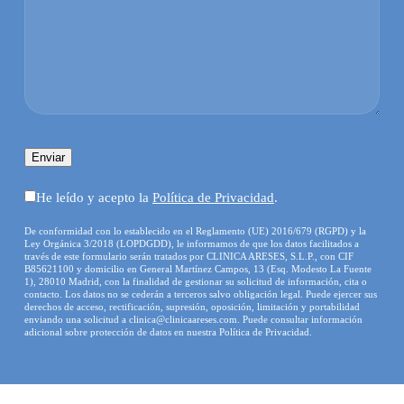
Por favor, deja este campo vacío.
He leído y acepto la
Política de Privacidad
.
De conformidad con lo establecido en el Reglamento (UE) 2016/679 (RGPD) y la
Ley Orgánica 3/2018 (LOPDGDD), le informamos de que los datos facilitados a
través de este formulario serán tratados por CLINICA ARESES, S.L.P., con CIF
B85621100 y domicilio en General Martínez Campos, 13 (Esq. Modesto La Fuente
1), 28010 Madrid, con la finalidad de gestionar su solicitud de información, cita o
contacto. Los datos no se cederán a terceros salvo obligación legal. Puede ejercer sus
derechos de acceso, rectificación, supresión, oposición, limitación y portabilidad
enviando una solicitud a clinica@clinicaareses.com. Puede consultar información
adicional sobre protección de datos en nuestra Política de Privacidad.