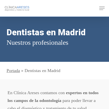
Skip
Men
to
main
content
Dentistas en Madrid
Nuestros profesionales
Portada
»
Dentistas en Madrid
En Clínica Areses contamos con
expertos en todos
los campos de la odontología
para poder llevar a
cabo el diagnóstico y tratamiento de tu salud