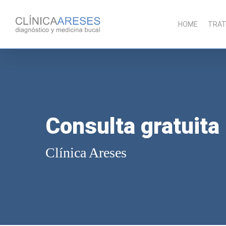
Skip
to
HOME
TRAT
main
content
Consulta gratuita
Clínica Areses