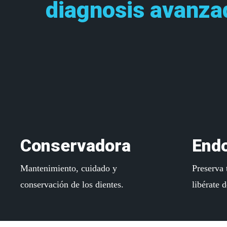
diagnosis avanza
Learn
Learn
more
more
Conservadora
End
Mantenimiento, cuidado y
Preserva 
conservación de los dientes.
libérate 