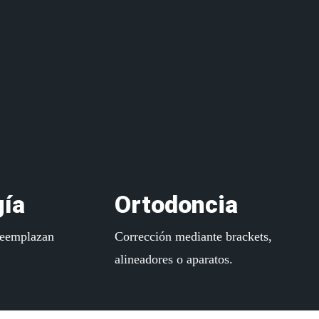
Learn
more
gía
Ortodoncia
reemplazan
Corrección mediante brackets,
alineadores o aparatos.