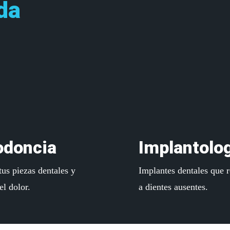
da
Learn
more
odoncia
Implantolo
tus piezas dentales y
Implantes dentales que 
del dolor.
a dientes ausentes.